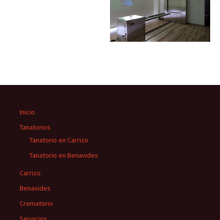
Inicio
Tanatorios
Tanatorio en Carrizo
Tanatorio en Benavides
Carrizo
Benavides
Crematorio
Servicios