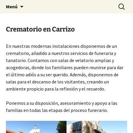
Servicios funerarios
Saltar
Buscar:
Tanatorio, Funeraria y
Menú
al
crematorio Virgen del Villar
contenido
Crematorio en Carrizo
En nuestras modernas instalaciones disponemos de un
crematorio, añadido a nuestros servicios de funeraria y
tanatorio. Contamos con salas de velatorio amplias y
acogedoras, donde los familiares pueden reunirse para dar
el último adiós a su ser querido. Además, disponemos de
salas para el descanso de los visitantes, creando un
ambiente propicio para la reflexión y el recuerdo.
Ponemos a su disposición, asesoramiento y apoyo a las
familias en todas las etapas del proceso funerario.