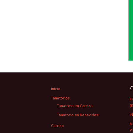
E
Inicio
Tanatorios
F
(
Tanatorio en Carrizo
I
Tanatorio en Benavides
M
Carrizo
V