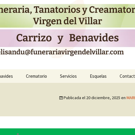
 Funeraria y cr
avides
Crematorio
Servicios
Esquelas
Contac
Flores
Publicada el
20 diciembre, 2025
en
MARI
Seguros y Traslados
Incineraciones