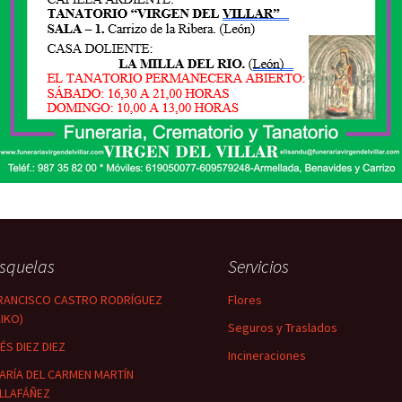
squelas
Servicios
RANCISCO CASTRO RODRÍGUEZ
Flores
KIKO)
Seguros y Traslados
NÉS DIEZ DIEZ
Incineraciones
ARÍA DEL CARMEN MARTÍN
ILLAFÁÑEZ