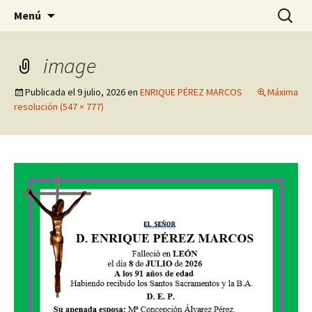
Servicios funerarios
Saltar
Buscar:
Tanatorio, Funeraria y
Menú
al
crematorio Virgen del Villar
contenido
image
Publicada el
9 julio, 2026
en
ENRIQUE PÉREZ MARCOS
Máxima
resolución (547 × 777)