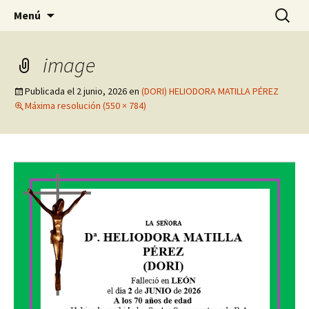
Servicios funerarios
Saltar
Buscar:
Tanatorio, Funeraria y
Menú
al
crematorio Virgen del Villar
contenido
image
Publicada el
2 junio, 2026
en
(DORI) HELIODORA MATILLA PÉREZ
Máxima resolución (550 × 784)